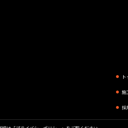
ト
施
採