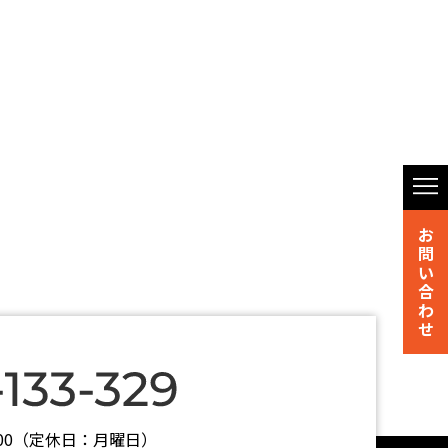
お
問
い
合
わ
せ
7:00（定休日：月曜日）