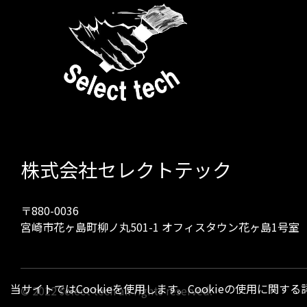
株式会社セレクトテック
〒880-0036
宮崎市花ヶ島町柳ノ丸501-1 オフィスタウン花ヶ島1号室
当サイトではCookieを使用します。Cookieの使用に関す
© 2022 select tech all rights reserved.