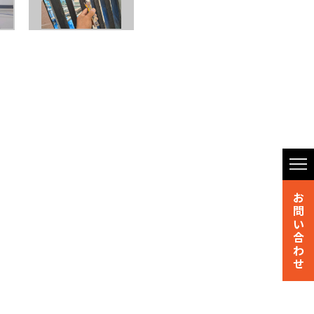
お
問
い
合
わ
せ