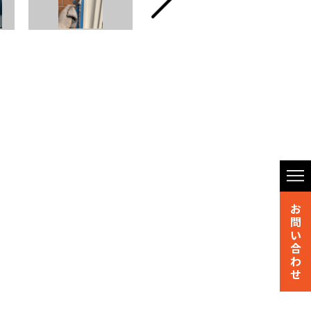
お
問
い
合
わ
せ