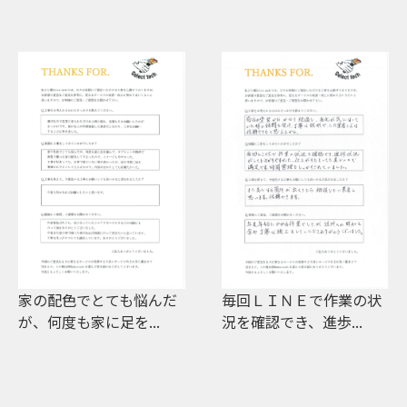
毎回ＬＩＮＥで作業の状
工事中、進歩状況をＬＩ
況を確認でき、進歩...
ＮＥで、お知らせく...