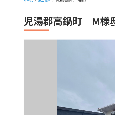
ホーム
施工実績
児湯郡高鍋町 M様邸
児湯郡高鍋町 M様